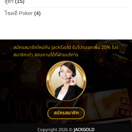
สูตร
(15)
โชคดี Poker
(4)
สมัครสมาชิกใหม่กับ JackGold รับโปรบวกเพิ่ม 20% โปร
สมาชิกเก่า สอบถามได้ที่ฝ่ายบริการ
สมัครสมาชิก
Copyright 2026 ©
JACKGOLD